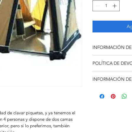
Ag
INFORMACIÓN D
Soy la descripción de
POLÍTICA DE DE
para agregar detalle
tamaño, materiales, 
Soy una política de 
limpieza. Es también 
INFORMACIÓN DE
oportunidad ideal par
qué este producto es 
hacer en caso de no 
beneficiarían con él.
Soy la Política de env
Al ofrecerles una polí
información sobre tu
generas confianza y c
embalaje. Ofrecer una
saben que en tu tien
sencilla, genera confi
altos niveles de segu
dad de clavar piquetas, y ya tenemos el 
pues saben que en tu
 4 personas y dispone de dos camas 
con altos niveles de 
rior, pero si lo preferimos, también 