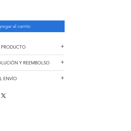
regar al carrito
E PRODUCTO
 un producto. Soy el lugar ideal 
VOLUCIÓN Y REEMBOLSO
s sobre tu producto, así como 
instrucciones de cuidado y de 
devolución y reembolso. Una 
un lugar ideal para destacar por 
L ENVÍO
a explicarles a tus clientes qué 
especial y cómo tus clientes se 
estar satisfechos con su compra. 
ío. Soy el lugar ideal para agregar 
tica de reembolso clara y sencilla, 
s métodos de envío, costos y 
redibilidad en tus clientes, pues 
 política de reembolso clara y 
da pueden realizar compras con 
anza y credibilidad en tus clientes, 
ridad.
 tienda pueden realizar compras 
seguridad.