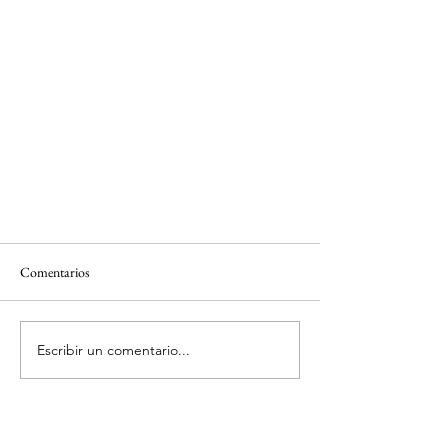
Comentarios
Escribir un comentario...
Pozas naturales de Arnedillo (La Rioja)