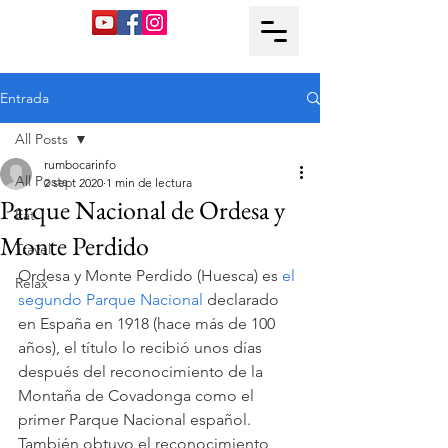
Entrada
All Posts
rumbocarinfo
All Posts
2 sept 2020
1 min de lectura
Parque Nacional de Ordesa y
Eat
Monte Perdido
Travel
Ordesa y Monte Perdido (Huesca) es 
el 
Relax
segundo Parque Nacional
declarado 
en España en 1918 (hace más de 100 
años), el título lo recibió unos días 
después del reconocimiento de la 
Montaña de Covadonga como el 
primer Parque Nacional español. 
También obtuvo el reconocimiento 